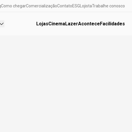
g
Como chegar
Comercialização
Contato
ESG
Lojista
Trabalhe conosco
Lojas
Cinema
Lazer
Acontece
Facilidades